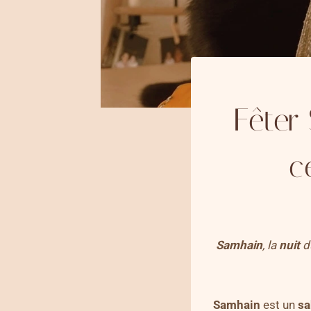
Fêter
c
Samhain
, la
nuit
du
Samhain
est un
sa