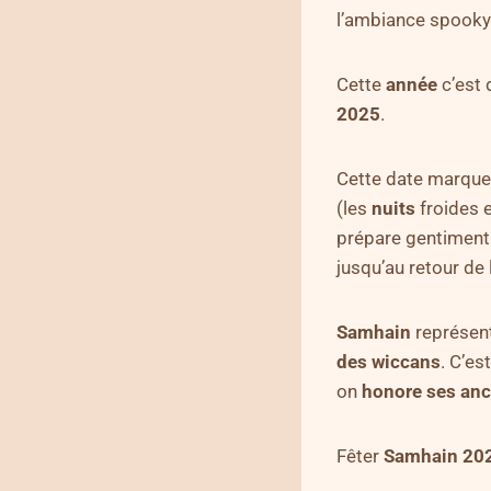
l’ambiance spooky
Cette
année
c’est 
2025
.
Cette date marque
(les
nuits
froides e
prépare gentiment 
jusqu’au retour de 
Samhain
représen
des
wiccans
. C’es
on
honore ses anc
Fêter
Samhain 20