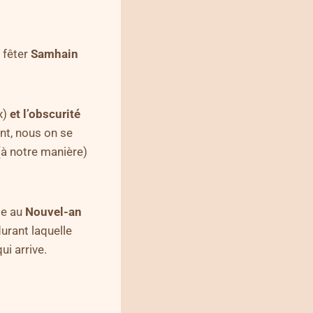
 fêter
Samhain
x)
et l’obscurité
nt, nous on se
(à notre manière)
ie au
Nouvel-an
durant laquelle
ui arrive.