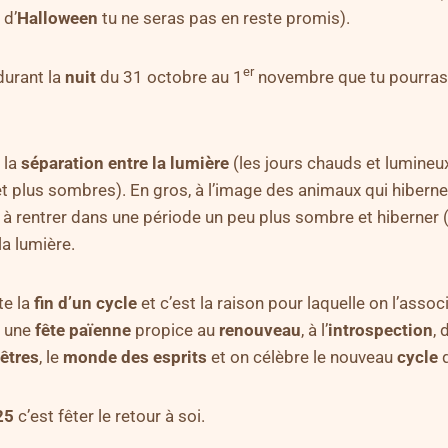
 d’
Halloween
tu ne seras pas en reste promis).
er
durant la
nuit
du 31 octobre au 1
novembre que tu pourras
 la
séparation entre la lumière
(les jours chauds et lumineu
t plus sombres). En gros, à l’image des animaux qui hiberne
à rentrer dans une période un peu plus sombre et hiberner 
la lumière.
te la
fin d’un cycle
et c’est la raison pour laquelle on l’assoc
t une
fête païenne
propice au
renouveau
, à l’
introspection
, 
êtres
, le
monde
des
esprits
et on célèbre le nouveau
cycle
q
25
c’est fêter le retour à soi.