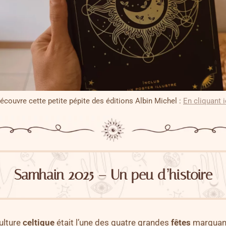
écouvre cette petite pépite des éditions Albin Michel :
En cliquant i
Samhain 2025 – Un peu d’histoire
ulture
celtique
était l’une des quatre grandes
fêtes
marquant