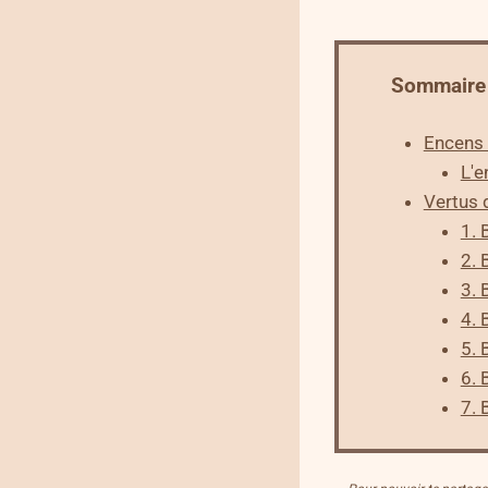
Sommaire
Encens 
L'e
Vertus 
1. 
2. 
3. 
4. 
5. 
6. 
7. 