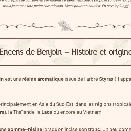
encore plus de conseils en spiritualité, certains liens que je propose sont affiliés. 
mais je touche une petite commission. Merci pour ton soutien! En savoir plus
ici
Encens de Benjoin – Histoire et origin
in
est une
résine
aromatique
issue de l’arbre
Styrax
(Il appa
rincipalement en Asie du Sud-Est, dans les régions tropic
ra
), la Thaïlande, le
Laos
ou encore au Vietnam.
une
gomme
–
résine
lorsqu’on incise son
tronc
. Un peu com