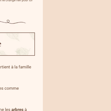
Ça ne change rien pour toi
e
rtient à la famille
ales comme
me les
arbres
à