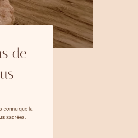
ns de
tus
s connu que la
us
sacrées.