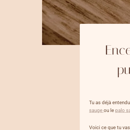
Ence
pu
Tu as déjà entendu 
sauge
ou le
palo s
Voici ce que tu vas