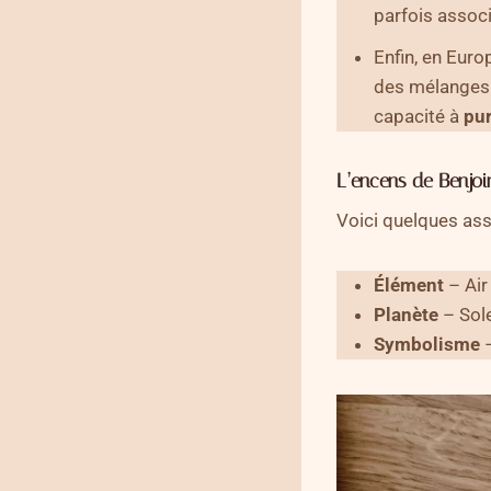
parfois assoc
Enfin, en Europ
des mélanges 
capacité à
pur
L’encens de Benjoi
Voici quelques as
Élément
– Air
Planète
– Sole
Symbolisme