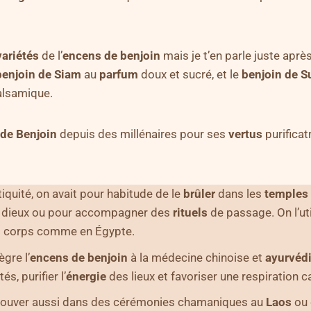
variétés
de l’
encens de benjoin
mais je t’en parle juste après
benjoin
de
Siam
au
parfum
doux et sucré, et le
benjoin
de
S
balsamique.
de Benjoin
depuis des millénaires pour ses
vertus
purificat
tiquité, on avait pour habitude de le
brûler
dans les
temples
 dieux ou pour accompagner des
rituels
de passage. On l’uti
 corps comme en Égypte.
ègre l’
encens de benjoin
à la médecine chinoise et
ayurvéd
tés, purifier l’
énergie
des lieux et favoriser une respiration 
trouver aussi dans des cérémonies chamaniques au
Laos
ou 