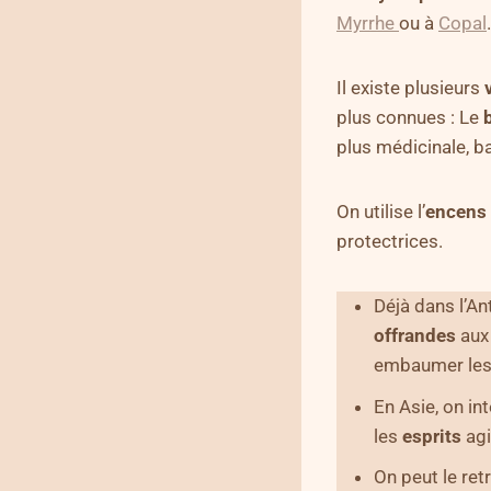
Myrrhe
ou à
Copal
.
Il existe plusieurs
plus connues : Le
plus médicinale, 
On utilise l’
encens 
protectrices.
Déjà dans l’An
offrandes
aux
embaumer les
En Asie, on int
les
esprits
agi
On peut le re