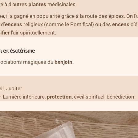
ié à d’autres
plantes
médicinales.
e, il a gagné en popularité grâce à la route des épices. On l’
d’
encens
religieux (comme le Pontifical) ou des
encens
d’é
ifier
l’air spirituellement.
n en ésotérisme
sociations magiques du
benjoin
:
il, Jupiter
– Lumière intérieure,
protection
, éveil spirituel, bénédiction