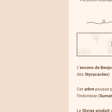
Pour pouvoir te partager 
L’
encens de Benjo
des
Styracacées
)
Cet
arbre
pousse p
l’Indonésie (
Sumat
Le
Styrax
produit