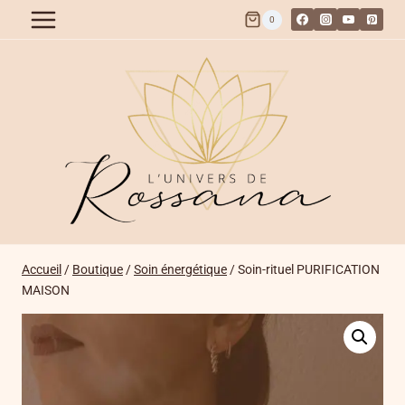
Aller
0
au
contenu
Accueil
/
Boutique
/
Soin énergétique
/
Soin-rituel PURIFICATION
MAISON