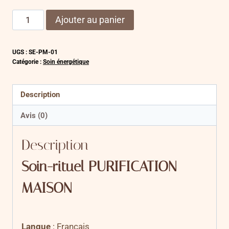
quantité
Alternative:
Ajouter au panier
de
Soin-
UGS :
SE-PM-01
rituel
Catégorie :
Soin énergétique
PURIFICATION
MAISON
Description
Avis (0)
Description
Soin-rituel PURIFICATION
MAISON
Langue
: Français