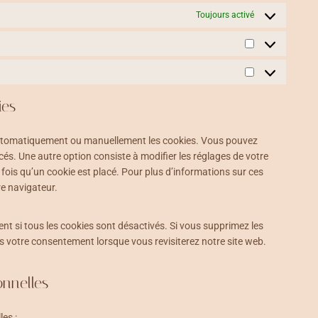
c
u
-
o
e
i
e
h
Toujours activé
e
b
r
n
r
c
c
a
b
e
e
t
-
e
o
t
o
c
S
s
j
d
m
s
o
a
t
s
i
p
a
k
M
p
a
v
l
p
a
t
t
ies
e
i
p
r
c
i
r
a
k
h
s
s
n
 automatiquement ou manuellement les cookies. Vous pouvez
e
a
t
z
és. Une autre option consiste à modifier les réglages de votre
t
i
ois qu’un cookie est placé. Pour plus d’informations sur ces
i
q
re navigateur.
n
u
g
e
s
nt si tous les cookies sont désactivés. Si vous supprimez les
s votre consentement lorsque vous revisiterez notre site web.
onnelles
es :