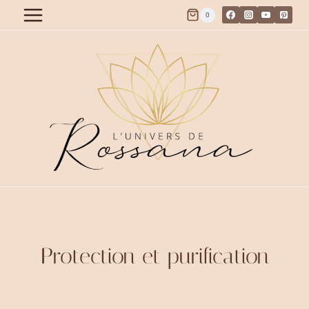
Aller
0
au
contenu
Protection et purification