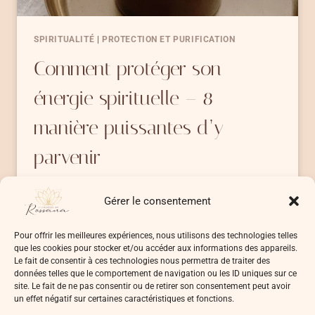
SPIRITUALITÉ
|
PROTECTION ET PURIFICATION
Comment protéger son
énergie spirituelle – 8
manière puissantes d’y
parvenir
T’es-tu déjà senti submergé(e) d’émotions qui
Gérer le consentement
ne t’appartiennent pas? D’être fatigué(e) en…
Pour offrir les meilleures expériences, nous utilisons des technologies telles
COMMENT
LIRE LA SUITE
que les cookies pour stocker et/ou accéder aux informations des appareils.
PROTÉGER
Le fait de consentir à ces technologies nous permettra de traiter des
SON
données telles que le comportement de navigation ou les ID uniques sur ce
ÉNERGIE
site. Le fait de ne pas consentir ou de retirer son consentement peut avoir
un effet négatif sur certaines caractéristiques et fonctions.
SPIRITUELLE
–