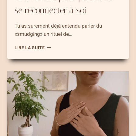
se reconnecter à soi
Tu as surement déjà entendu parler du
«smudging» un rituel de…
SMUDGING
LIRE LA SUITE
–
UN
RITUEL
SACRÉ
ET
ANCESTRAL
POUR
PURIFIER
ET
SE
RECONNECTER
À
SOI