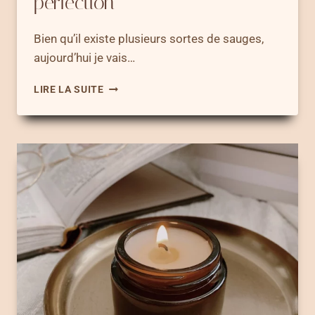
perfection
Bien qu’il existe plusieurs sortes de sauges,
aujourd’hui je vais…
PURIFICATION
LIRE LA SUITE
À
LA
SAUGE
BLANCHE
–
10
ÉTAPES
POUR
RÉUSSIR
TA
PURIFICATION
À
LA
PERFECTION