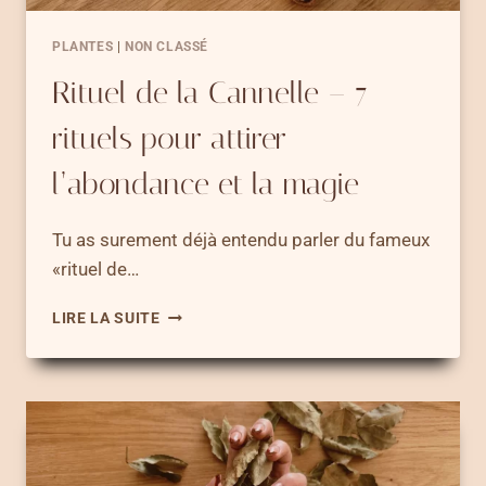
PLANTES
|
NON CLASSÉ
Rituel de la Cannelle – 7
rituels pour attirer
l’abondance et la magie
Tu as surement déjà entendu parler du fameux
«rituel de…
RITUEL
LIRE LA SUITE
DE
LA
CANNELLE
–
7
RITUELS
POUR