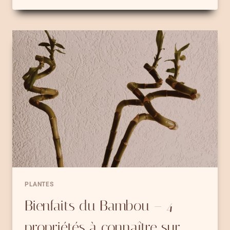
LAURIER
ET
5
RITUELS
MAGIQUES
PLANTES
Bienfaits du Bambou – 4
propriétés à connaître sur