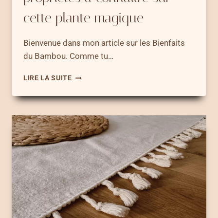
cette plante magique
Bienvenue dans mon article sur les Bienfaits
du Bambou. Comme tu…
BIENFAITS
LIRE LA SUITE
DU
BAMBOU
–
4
PROPRIÉTÉS
À
CONNAÎTRE
SUR
CETTE
PLANTE
MAGIQUE