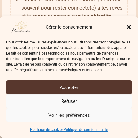
souvent pour rester connecté(e) à tes rêves
et te rappeler chaque jour tes
objectifs
.
Gérer le consentement
PS : Tu peux le réactualiser à chaque
nouvelle lune
,
Pour offrir les meilleures expériences, nous utilisons des technologies telles
ou le compléter au fils des mois selon l’évolution
que les cookies pour stocker et/ou accéder aux informations des appareils.
de tes
intentions
.
Le fait de consentir à ces technologies nous permettra de traiter des
données telles que le comportement de navigation ou les ID uniques sur ce
site. Le fait de ne pas consentir ou de retirer son consentement peut avoir
un effet négatif sur certaines caractéristiques et fonctions.
Rituel 6 – Le chèque d’abondance
Accepter
Refuser
Tu as sans doute déjà entendu parler du
chèque
d’abondance
. Un
rituel
idéal lors de la
nouvelle
Voir les préférences
lune
pour attirer l’argent, les ressources, ou les
opportunités dont tu as besoin.
Politique de cookies
Politique de confidentialité