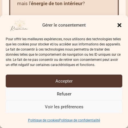
mais l’
énergie de ton intérieur
?
Gérer le consentement
J’ai créé ce
soin-rituel
audio pour
t’accompagner pas à pas dans
Pour offrir les meilleures expériences, nous utilisons des technologies telles
la
purification énergétique
de ton
lieu de
que les cookies pour stocker et/ou accéder aux informations des appareils.
Le fait de consentir à ces technologies nous permettra de traiter des
vie
.
données telles que le comportement de navigation ou les ID uniques sur ce
site. Le fait de ne pas consentir ou de retirer son consentement peut avoir
un effet négatif sur certaines caractéristiques et fonctions.
Clique pour découvrir le soin-rituel
Accepter
Refuser
Voir les préférences
Vertus spirituelles du
Politique de cookies
Politique de confidentialité