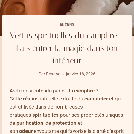
ENCENS
Vertus spirituelles du camphre –
Fais entrer la magie dans ton
intérieur
Par
Roxane
janvier 18, 2026
As-tu déjà entendu parler du
camphre
?
Cette
résine
naturelle extraite du
camphrier
et qui
est utilisée dans de nombreuses
pratiques
spirituelles
pour ses propriétés uniques
de
purification
, de
protection
et
son
odeur
envoutante qui favorise la clarté d’esprit