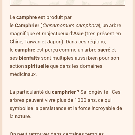
Le
camphre
est produit par
le
Camphrier
(
Cinnamomum camphora
), un arbre
magnifique et majestueux d’
Asie
(très présent en
Chine, Taïwan et Japon). Dans ces régions,
le
camphre
est perçu comme un arbre
sacré
et
ses
bienfaits
sont multiples aussi bien pour son
action
spirituelle
que dans les domaines
médicinaux.
La particularité du
camphrier
? Sa longévité ! Ces
arbres peuvent vivre plus de 1000 ans, ce qui
symbolise la persistance et la force incroyable de
la
nature
.
On peut retrouver dans certaines temples