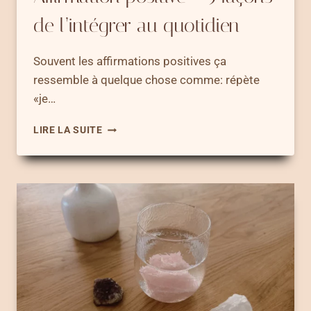
de l’intégrer au quotidien
Souvent les affirmations positives ça
ressemble à quelque chose comme: répète
«je…
AFFIRMATION
LIRE LA SUITE
POSITIVE
–
5
FAÇONS
DE
L’INTÉGRER
AU
QUOTIDIEN