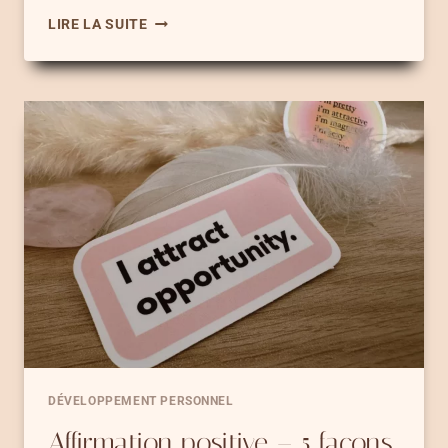
RITUEL
LIRE LA SUITE
DE
LA
CANNELLE
–
7
RITUELS
POUR
ATTIRER
L’ABONDANCE
ET
LA
MAGIE
DÉVELOPPEMENT PERSONNEL
Affirmation positive – 5 façons