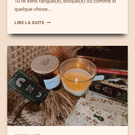
Tu te sens fatigué(e), bloqué(e) ou comme si
quelque chose…
OUVRIR
LIRE LA SUITE
SES
CHAKRAS
–
GUIDE
COMPLET
POUR
RETROUVER
L’HARMONIE