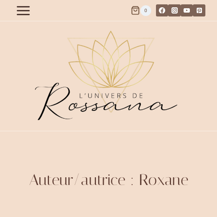
Aller
0
au
contenu
Auteur/autrice : Roxane