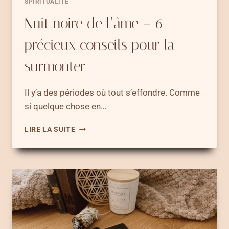
SPIRITUALITÉ
Nuit noire de l’âme – 6
précieux conseils pour la
surmonter
Il y’a des périodes où tout s’effondre. Comme
si quelque chose en…
NUIT
LIRE LA SUITE
NOIRE
DE
L’ÂME
–
6
PRÉCIEUX
CONSEILS
POUR
LA