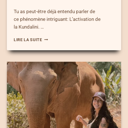
Tu as peut-être déjà entendu parler de
ce phénomène intriguant: L’activation de
la Kundalini. …
ACTIVATION
LIRE LA SUITE
DE
LA
KUNDALINI
–
TOUT
SAVOIR
SUR
CETTE
PUISSANTE
ÉNERGIE
TRANSFORMATRICE