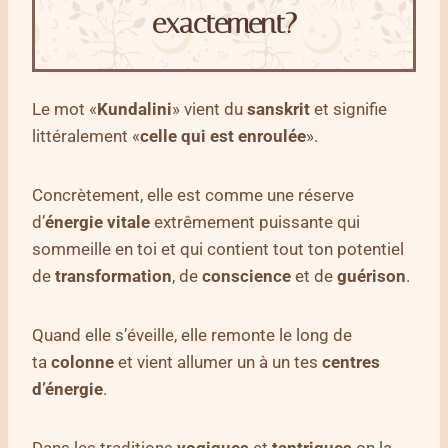
exactement?
Le mot «
Kundalini
» vient du
sanskrit
et signifie
littéralement «
celle qui est enroulée
».
Concrètement, elle est comme une réserve
d’
énergie vitale
extrêmement puissante qui
sommeille en toi et qui contient tout ton potentiel
de
transformation
, de
conscience
et de
guérison
.
Quand elle s’éveille, elle remonte le long de
ta
colonne
et vient allumer un à un tes
centres
d’énergie
.
Dans les traditions
yogiques
et
tantriques
on la