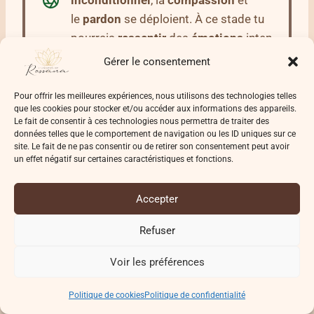
inconditionnel
, la
compassion
et
le
pardon
se déploient. À ce stade tu
pourrais
ressentir
des
émotions
inten
ses et des
pleurs
de
libération
.
Gérer le consentement
Pour offrir les meilleures expériences, nous utilisons des technologies telles
Au niveau du
Chakra de la
que les cookies pour stocker et/ou accéder aux informations des appareils.
Gorge
(Vishuddha) – C’est ta
Le fait de consentir à ces technologies nous permettra de traiter des
données telles que le comportement de navigation ou les ID uniques sur ce
capacité d’
expression
authentique
site. Le fait de ne pas consentir ou de retirer son consentement peut avoir
qui est touchée. Tu peux
ressentir
un
un effet négatif sur certaines caractéristiques et fonctions.
besoin irrépressible d’exprimer
ta
vérité
, de créer, d’écrire, de
Accepter
chanter…
Refuser
Au niveau du
Troisième Œil
(Ajna) – Il
Voir les préférences
s’active souvent avec
des
sensations
de pression entre les
Politique de cookies
Politique de confidentialité
sourcils, une
intuition
plus aiguisée,