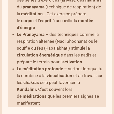
des séries d’exercices (
kriyas
), des
mantras
,
du
pranayama
(technique de respiration) de
la
méditation
… Cet exercice prépare
le
corps
et l’
esprit
à accueillir la
montée
d’énergie
Le Pranayama
– des techniques comme la
respiration alternée (Nadi Shodhana) ou le
souffle du feu (Kapalabhati) stimule
la
circulation énergétique
dans les nadis et
prépare le terrain pour l’
activation
La méditation profonde
– surtout lorsque tu
la combine à la
visualisation
et au travail sur
les
chakras
cela peut favoriser la
Kundalini.
C’est souvent lors
de
méditations
que les premiers signes se
manifestent