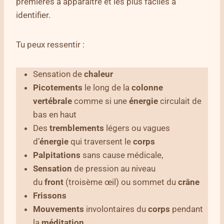
premières à apparaître et les plus faciles à
identifier.
Tu peux ressentir :
Sensation de
chaleur
Picotements
le long de la
colonne
vertébrale
comme si une
énergie
circulait de
bas en haut
Des
tremblements
légers ou vagues
d’
énergie
qui traversent le
corps
Palpitations
sans cause médicale,
Sensation
de pression au niveau
du
front
(troisème œil) ou sommet du
crâne
Frissons
Mouvements
involontaires du
corps
pendant
la
méditation