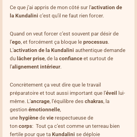
Ce que j’ai appris de mon côté sur l’
activation de
la Kundalini
c’est qu’il ne faut rien forcer.
Quand on veut forcer c’est souvent par désir de
l’
ego
, et forcément ça bloque le
processus
.
L’
activation de la Kundalini
authentique demande
du
lâcher prise
, de la
confiance
et surtout de
l’
alignement intérieur
.
Concrètement ça veut dire que le travail
préparatoire et tout aussi important que l’
éveil
lui-
même. L’
ancrage
, l’équilibre des
chakras
, la
gestion
émotionnelle
,
une
hygiène
de
vie
respectueuse de
ton
corps
: Tout ça c’est comme un terreau bien
fertile pour que ta
Kundalini
se déploie