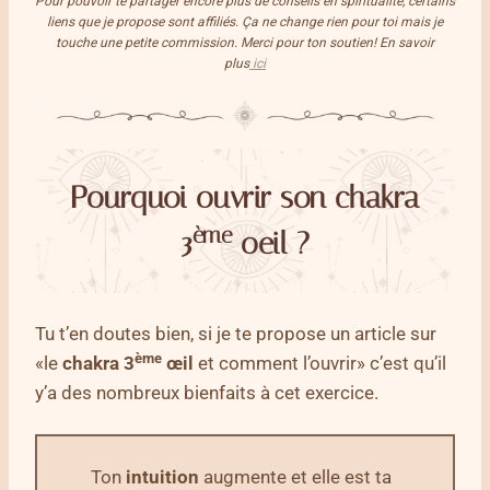
Pour pouvoir te partager encore plus de conseils en spiritualité, certains
liens que je propose sont affiliés. Ça ne change rien pour toi mais je
touche une petite commission. Merci pour ton soutien! En savoir
plus
ici
Pourquoi ouvrir son chakra
ème
3
oeil ?
Tu t’en doutes bien, si je te propose un article sur
ème
«le
chakra 3
œil
et comment l’ouvrir» c’est qu’il
y’a des nombreux bienfaits à cet exercice.
Ton
intuition
augmente et elle est ta