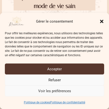
mode de vie sain
Gérer le consentement
Cette règle est valable pour tous les
chakras
, plus
tu manges sainement et tu fais attention à
Pour offrir les meilleures expériences, nous utilisons des technologies telles
ton
alimentation
plus tu favorises l’
ouverture
et le
que les cookies pour stocker et/ou accéder aux informations des appareils.
Le fait de consentir à ces technologies nous permettra de traiter des
bon fonctionnement de tes
chakras
.
données telles que le comportement de navigation ou les ID uniques sur ce
site. Le fait de ne pas consentir ou de retirer son consentement peut avoir
un effet négatif sur certaines caractéristiques et fonctions.
On pense souvent que
travailler
énergétiquement
suffit pour équilibrer
Accepter
les
chakras
, mais en réalité tout part de l’intérieur.
C’est pourquoi il est important de veiller à cela
Refuser
également.
Voir les préférences
On favorisera
: les fruits, les légumes, le
Politique de cookies
Politique de confidentialité