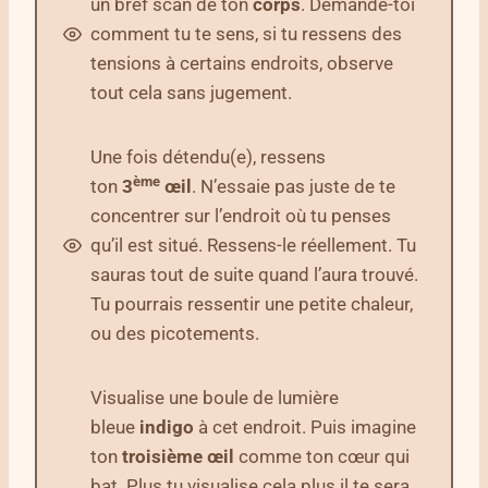
un bref scan de ton
corps
. Demande-toi
comment tu te sens, si tu ressens des
tensions à certains endroits, observe
tout cela sans jugement.
Une fois détendu(e), ressens
ème
ton
3
œil
. N’essaie pas juste de te
concentrer sur l’endroit où tu penses
qu’il est situé. Ressens-le réellement. Tu
sauras tout de suite quand l’aura trouvé.
Tu pourrais ressentir une petite chaleur,
ou des picotements.
Visualise une boule de lumière
bleue
indigo
à cet endroit. Puis imagine
ton
troisième œil
comme ton cœur qui
bat. Plus tu visualise cela plus il te sera