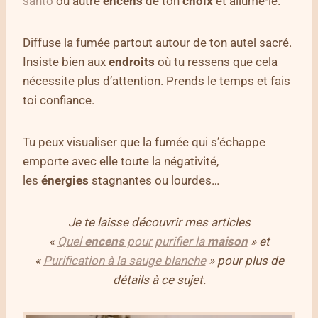
santo
ou autre
encens
de ton
choix
et allume-le.
Diffuse la fumée partout autour de ton autel sacré.
Insiste bien aux
endroits
où tu ressens que cela
nécessite plus d’attention. Prends le temps et fais
toi confiance.
Tu peux visualiser que la fumée qui s’échappe
emporte avec elle toute la négativité,
les
énergies
stagnantes ou lourdes…
Je te laisse découvrir mes articles
«
Quel
encens
pour purifier la
maison
» et
«
Purification à la sauge blanche
» pour plus de
détails à ce sujet.