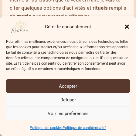
citer quelques options d’activités et
rituels
remplis
de
magie
que tu pourrais effectuer.
Gérer le consentement
Purifier ton corps, l’
espace
ou les
objets
Pour offrir les meilleures expériences, nous utilisons des technologies telles
que les cookies pour stocker et/ou accéder aux informations des appareils.
Charger des
objets
,
cristaux
en
intention
Le fait de consentir à ces technologies nous permettra de traiter des
Création d’amulettes ou talismans
données telles que le comportement de navigation ou les ID uniques sur ce
site. Le fait de ne pas consentir ou de retirer son consentement peut avoir
Déposer des offrandes
un effet négatif sur certaines caractéristiques et fonctions.
Exprimer ta gratitude
Célébrer les phases de
lune
Accepter
Méditer
Rédiger tes vœux,
intentions
ou objectifs
Refuser
Honorer
les fêtes païennes
Voir les préférences
Décorer selon les saisons,
honorer
les cycles
naturels
Politique de cookies
Politique de confidentialité
Réciter des mantras ou des prières