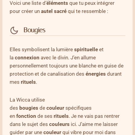
Voici une liste d’
éléments
que tu peux intégrer
pour créer un
autel sacré
qui te ressemble :
Bougies
Elles symbolisent la lumière
spirituelle
et
la
connexion
avec le divin. J’en allume
personnellement toujours une blanche en guise de
protection et de canalisation des
énergies
durant
mes
rituels
.
La Wicca utilise
des
bougies
de
couleur
spécifiques
en
fonction
de ses
rituels
. Je ne vais pas rentrer
dans le sujet des
couleurs
ici. J’aime me laisser
guider par une
couleur
qui vibre pour moi dans