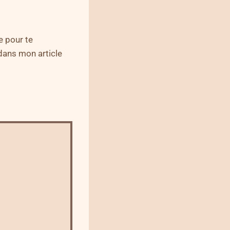
 pour te
dans mon article