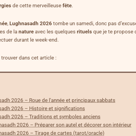
rgies
de cette merveilleuse
fête
.
née
,
Lughnasadh 2026
tombe un samedi, donc pas d’excuse
es de la
nature
avec les quelques
rituels
que je te propose 
ectuer durant le week-end.
 trouver dans cet article :
adh 2026 – Roue de l'année et principaux sabbats
adh 2026 – Histoire et significations
adh 2026 – Traditions et symboles anciens
nasadh 2026 – Préparer son autel et décorer son intérieur
nasadh 2026 – Tirage de cartes (tarot/oracle)