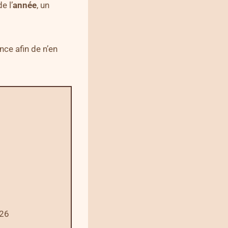
de l’
année
, un
ce afin de n’en
026