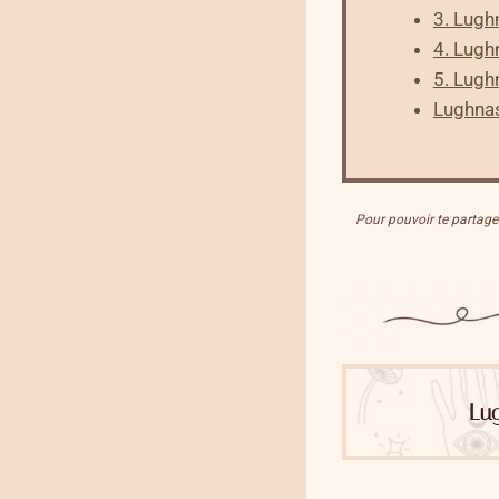
3. Lugh
4. Lugh
5. Lugh
Lughna
Pour pouvoir te partager 
Lu