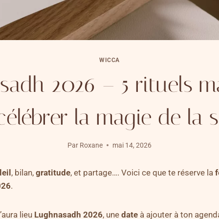
WICCA
sadh 2026 – 5 rituels m
célébrer la magie de la 
Par
Roxane
mai 14, 2026
leil
, bilan,
gratitude
, et partage…. Voici ce que te réserve la
f
026
.
’aura lieu
Lughnasadh 2026
, une
date
à ajouter à ton agend