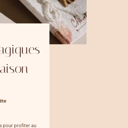
agiques
saison
ête
a pour profiter au