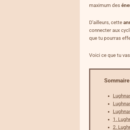
maximum des
éne
D’ailleurs, cette
an
connecter aux cycl
que tu pourras eff
Voici ce que tu vas
Sommaire
Lughnas
Lughnas
Lughnas
1. Lugh
2. Lugh