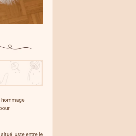
nd hommage
 pour
, situé juste entre le