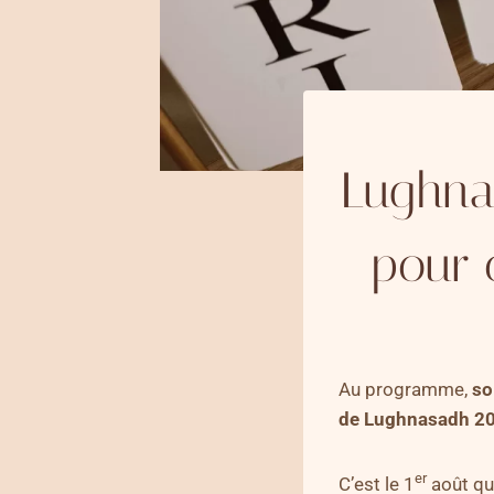
Lughna
pour 
Au programme,
so
de
Lughnasadh 2
er
C’est le 1
août qu