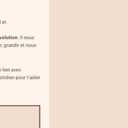
l
et
volution
. Il nous
, grandir et nous
 lien avec
tidien pour t’aider