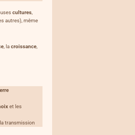
euses
cultures
,
es autres), même
ce
, la
croissance
,
erre
hoix
et les
la transmission