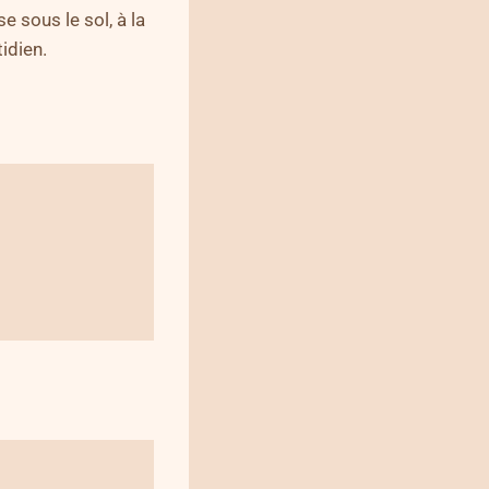
e sous le sol, à la
idien.