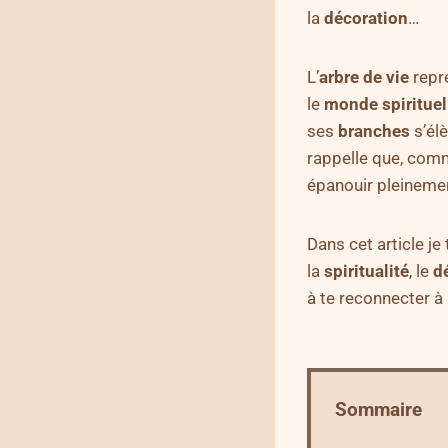
la
décoration
…
L’
arbre de vie
repr
le
monde
spirituel
ses
branches
s’élè
rappelle que, comm
épanouir pleineme
Dans cet article je
la
spiritualité
, le
d
à te reconnecter à 
Sommaire