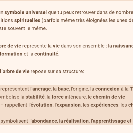
un
symbole
universel
que tu peux retrouver dans de nombr
ditions
spirituelles
(parfois même très éloignées les unes d
ste souvent le même.
bre de vie
représente la
vie
dans son ensemble : la
naissan
sformation
et la
continuité
.
’arbre de vie
repose sur sa structure:
représentent l’
ancrage
, la
base
, l’origine, la
connexion
à la
T
ymbolise la
stabilité
, la
force
intérieure, le
chemin de vie
– rappellent l’
évolution
, l’
expansion
, les
expériences
, les
c
symbolisent l’
abondance
, la
réalisation
, l’
apprentissage
et 