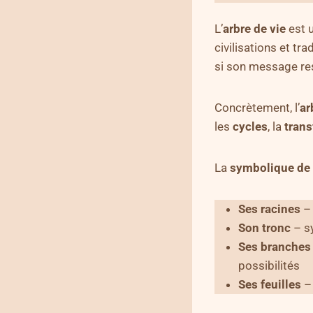
L’
arbre de vie
est 
civilisations et tra
si son message re
Concrètement, l’
ar
les
cycles
, la
tran
La
symbolique de l
Ses racines
– 
Son tronc
– s
Ses branches
possibilités
Ses feuilles
– 