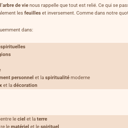
’arbre de vie
nous rappelle que tout est relié. Ce qui se pass
alement les
feuilles
et inversement. Comme dans notre quot
équemment dans:
s
spirituelles
gions
e
ment personnel
et la
spiritualité
moderne
x
et la
décoration
entre le
ciel
et la
terre
re le
matériel
et le
spirituel