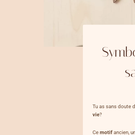
Symbo
s
Tu as sans doute d
vie
?
Ce
motif
ancien, u