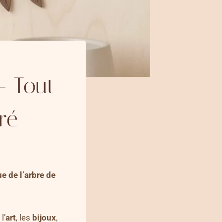
– Tout
ré
e de l’arbre de
l’
art
, les
bijoux
,