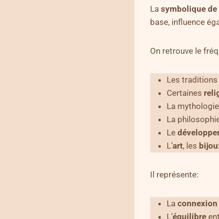
La
symbolique de l
base, influence ég
On retrouve le fr
Les tradition
Certaines
reli
La mythologie
La philosophi
Le
développe
L’
art
, les
bijou
Il représente:
La
connexion
L’
équilibre
ent