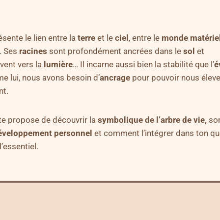
ésente le lien entre la
terre
et le
ciel
, entre le
monde
matérie
. Ses
racines
sont profondément ancrées dans le
sol
et
vent vers la
lumière
… Il incarne aussi bien la stabilité que l’
é
e lui, nous avons besoin d’
ancrage
pour pouvoir nous élever
nt.
 te propose de découvrir la
symbolique de l’arbre de vie,
son
éveloppement personnel
et comment l’intégrer dans ton quo
l’essentiel.