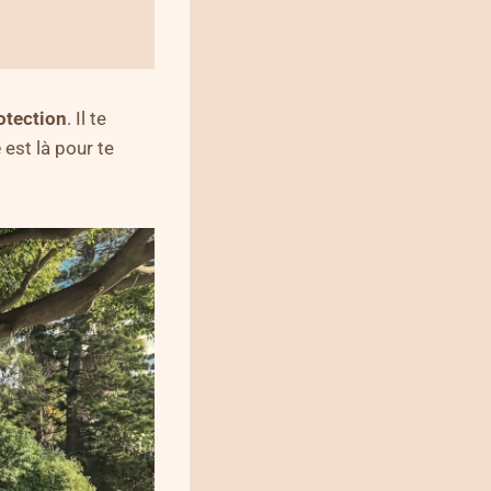
otection
. Il te
e
est là pour te