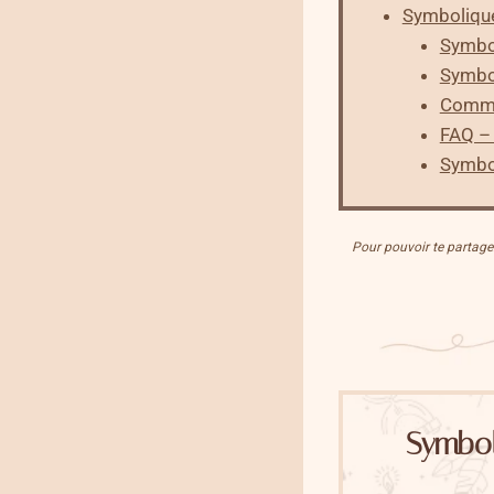
Symbolique 
Symbol
Symbol
Commen
FAQ – 
Symbol
Pour pouvoir te partager 
Symbol