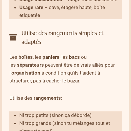
Usage rare
– cave, étagère haute, boîte
étiquetée
Utilise des rangements simples et
adaptés
Les
boîtes
, les
paniers
, les
bacs
ou
les
séparateurs
peuvent être de vrais alliés pour
l’
organisation
à condition qu’ils t’aident à
structurer, pas à cacher le bazar.
Utilise des
rangements
:
Ni trop petits (sinon ça déborde)
Ni trop grands (sinon tu mélanges tout et
n’importe quoi)