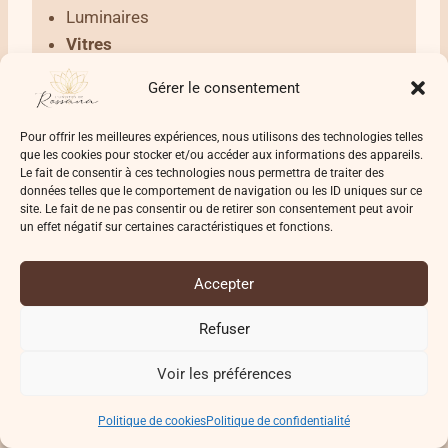
Luminaires
Vitres
Étagères
Gérer le consentement
Meubles
Sols
en dernier
Pour offrir les meilleures expériences, nous utilisons des technologies telles
que les cookies pour stocker et/ou accéder aux informations des appareils.
Le fait de consentir à ces technologies nous permettra de traiter des
Nettoyer les zones qu’on oublie toujours
données telles que le comportement de navigation ou les ID uniques sur ce
site. Le fait de ne pas consentir ou de retirer son consentement peut avoir
un effet négatif sur certaines caractéristiques et fonctions.
Le
nettoyage de printemps
c’est aussi s’attaquer
aux coins laissés de côté le reste de l’année:
Accepter
Plinthes
Refuser
Interrupteurs et poignées de porte
Voir les préférences
Dessus des armoires
Derrière et sous les meubles
Politique de cookies
Politique de confidentialité
Intérieur
des tiroirs, armoires