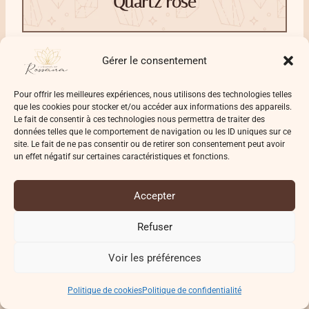
Quartz rose
Gérer le consentement
Voici ma
pierre pour la méditation
préférée. C’est
THE
pierre
de l’amour inconditionnel.
Pour offrir les meilleures expériences, nous utilisons des technologies telles
que les cookies pour stocker et/ou accéder aux informations des appareils.
Le fait de consentir à ces technologies nous permettra de traiter des
Le
quartz rose
ouvre le cœur, apaise tes émotions
données telles que le comportement de navigation ou les ID uniques sur ce
et crée une atmosphère douce et bienveillante
site. Le fait de ne pas consentir ou de retirer son consentement peut avoir
un effet négatif sur certaines caractéristiques et fonctions.
dans ton espace de méditation.
Accepter
Il est idéal pour les
méditations
axées sur le
chakra du cœur et il soutient la guérison
Refuser
émotionnelle, la compassion et la paix intérieure.
Voir les préférences
Le
quartz rose
agit également sur tes émotions en
Politique de cookies
Politique de confidentialité
dissipant le stress et en te partageant sa vibration