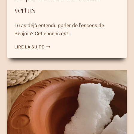
vertus
Tu as déjà entendu parler de l’encens de
Benjoin? Cet encens est…
ENCENS
LIRE LA SUITE
DE
BENJOIN
–
L’ENCENS
DE
PURIFICATION
AUX
1000
VERTUS