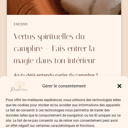
ENCENS
Vertus spirituelles du
camphre – Fais entrer la
magie dans ton intérieur
As-tu déjà entendu parler du camphre ?
Cette résine naturelle extraite du camphrier et
Gérer le consentement
qui est…
Pour offrir les meilleures expériences, nous utilisons des technologies telles
VERTUS
LIRE LA SUITE
que les cookies pour stocker et/ou accéder aux informations des appareils.
SPIRITUELLES
Le fait de consentir à ces technologies nous permettra de traiter des
DU
données telles que le comportement de navigation ou les ID uniques sur ce
CAMPHRE
site. Le fait de ne pas consentir ou de retirer son consentement peut avoir
un effet négatif sur certaines caractéristiques et fonctions.
–