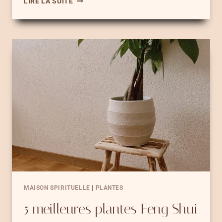
LIRE LA SUITE
DE
L’ÉLÉMENT
FEU
EN
SPIRITUALITÉ
–
11
PUISSANTES
INTERPRÉTATIONS
MAISON SPIRITUELLE
|
PLANTES
5 meilleures plantes Feng Shui