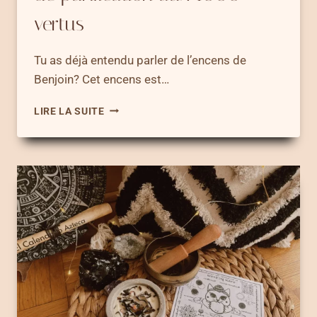
vertus
Tu as déjà entendu parler de l’encens de
Benjoin? Cet encens est…
ENCENS
LIRE LA SUITE
DE
BENJOIN
–
L’ENCENS
DE
PURIFICATION
AUX
1000
VERTUS