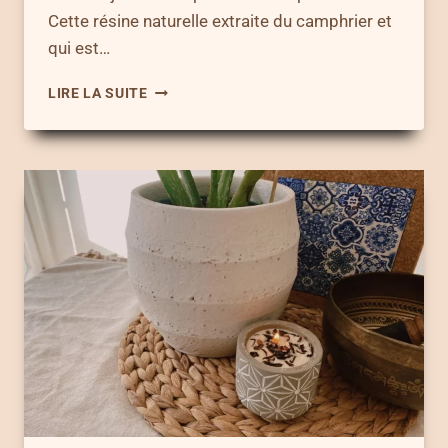
Cette résine naturelle extraite du camphrier et
qui est…
VERTUS
LIRE LA SUITE
SPIRITUELLES
DU
CAMPHRE
–
FAIS
ENTRER
LA
MAGIE
DANS
TON
INTÉRIEUR