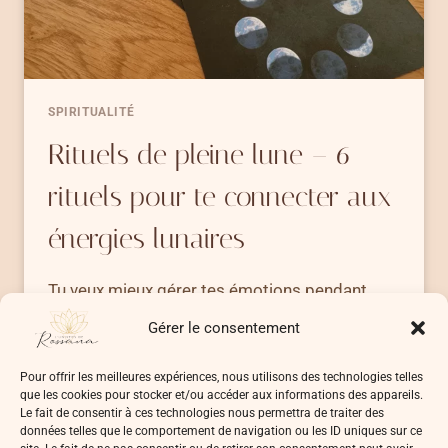
SPIRITUALITÉ
Rituels de pleine lune – 6
rituels pour te connecter aux
énergies lunaires
Tu veux mieux gérer tes émotions pendant
la pleine lune? Mieux comprendre
Gérer le consentement
les énergies…
Pour offrir les meilleures expériences, nous utilisons des technologies telles
RITUELS
LIRE LA SUITE
que les cookies pour stocker et/ou accéder aux informations des appareils.
DE
Le fait de consentir à ces technologies nous permettra de traiter des
PLEINE
données telles que le comportement de navigation ou les ID uniques sur ce
LUNE