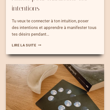
intentions
Tu veux te connecter à ton intuition, poser
des intentions et apprendre à manifester tous
tes désirs pendant…
RITUELS
LIRE LA SUITE
DE
NOUVELLE
LUNE
–
6
RITUELS
POUR
MANIFESTER
TES
INTENTIONS