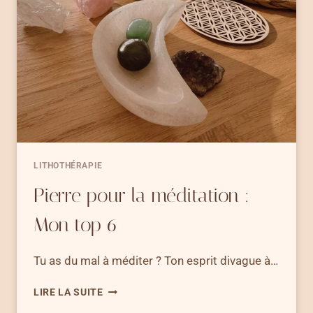
PIERRES
POUR
APAISER
SON
ESPRIT
LITHOTHÉRAPIE
Pierre pour la méditation :
Mon top 6
Tu as du mal à méditer ? Ton esprit divague à…
PIERRE
LIRE LA SUITE
POUR