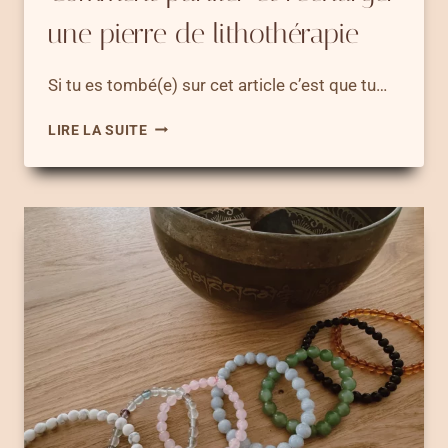
une pierre de lithothérapie
Si tu es tombé(e) sur cet article c’est que tu…
NETTOYER
LIRE LA SUITE
UNE
PIERRE
–
COMMENT
PURIFIER
ET
RECHARGER
UNE
PIERRE
DE
LITHOTHÉRAPIE