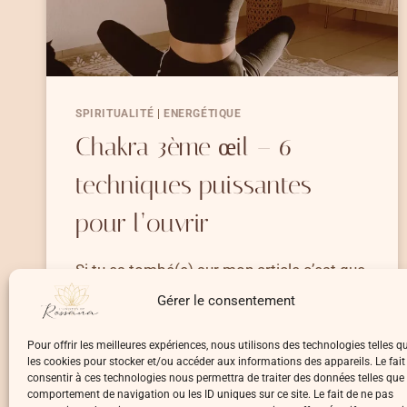
SPIRITUALITÉ
|
ENERGÉTIQUE
Chakra 3ème œil – 6
techniques puissantes
pour l’ouvrir
Si tu es tombé(e) sur mon article c’est que
tu…
Gérer le consentement
CHAKRA
LIRE LA SUITE
Pour offrir les meilleures expériences, nous utilisons des technologies telles q
3ÈME
les cookies pour stocker et/ou accéder aux informations des appareils. Le fait
ŒIL
consentir à ces technologies nous permettra de traiter des données telles que 
–
comportement de navigation ou les ID uniques sur ce site. Le fait de ne pas