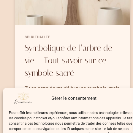
SPIRITUALITÉ
Symbolique de l’arbre de
vie – Tout savoir sur ce
symbole sacré
Tu as sans doute déjà vu ce symbole, mais
connais-tu réellement…
Gérer le consentement
SYMBOLIQUE
LIRE LA SUITE
Pour offrir les meilleures expériences, nous utilisons des technologies telles q
DE
les cookies pour stocker et/ou accéder aux informations des appareils. Le fait
L’ARBRE
consentir à ces technologies nous permettra de traiter des données telles que 
DE
comportement de navigation ou les ID uniques sur ce site. Le fait de ne pas