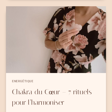
GORGE
–
COMMENT
HARMONISER
VISDHUDDHA
AVEC
7
MINI-
RITUELS
ENERGÉTIQUE
Chakra du Cœur – 7 rituels
pour l’harmoniser