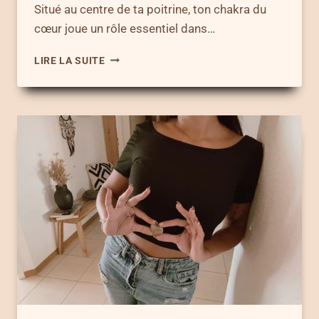
Situé au centre de ta poitrine, ton chakra du
cœur joue un rôle essentiel dans…
CHAKRA
LIRE LA SUITE
DU
CŒUR
–
7
RITUELS
POUR
L’HARMONISER