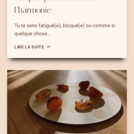
l’harmonie
Tu te sens fatigué(e), bloqué(e) ou comme si
quelque chose…
OUVRIR
LIRE LA SUITE
SES
CHAKRAS
–
GUIDE
COMPLET
POUR
RETROUVER
L’HARMONIE