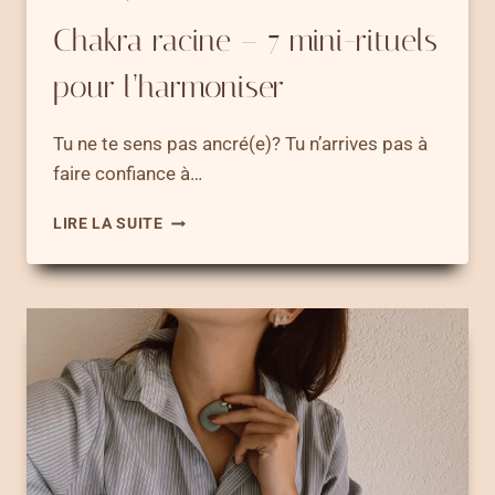
Chakra racine – 7 mini-rituels
pour l’harmoniser
Tu ne te sens pas ancré(e)? Tu n’arrives pas à
faire confiance à…
CHAKRA
LIRE LA SUITE
RACINE
–
7
MINI-
RITUELS
POUR
L’HARMONISER