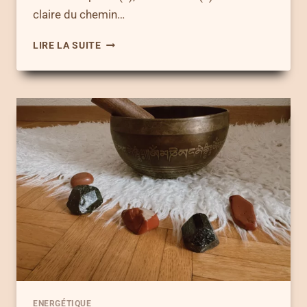
claire du chemin…
CHAKRA
LIRE LA SUITE
COURONNE
–
7
RITUELS
POUR
TE
CONNECTER
À
TA
CONSCIENCE
SUPÉRIEURE
ENERGÉTIQUE