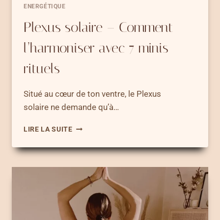
ENERGÉTIQUE
Plexus solaire – Comment
l’harmoniser avec 7 minis
rituels
Situé au cœur de ton ventre, le Plexus
solaire ne demande qu’à…
PLEXUS
LIRE LA SUITE
SOLAIRE
–
COMMENT
L’HARMONISER AVEC
7
MINIS
RITUELS