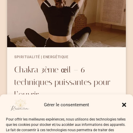
SPIRITUALITÉ
|
ENERGÉTIQUE
Chakra 3ème œil – 6
techniques puissantes pour
l’ouvrir
Gérer le consentement
Si tu es tombé(e) sur mon article c’est que tu…
Pour offrir les meilleures expériences, nous utilisons des technologies telles
CHAKRA
LIRE LA SUITE
que les cookies pour stocker et/ou accéder aux informations des appareils.
3ÈME
Le fait de consentir à ces technologies nous permettra de traiter des