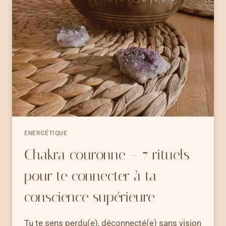
SE
RECONNECTER
À
TA
CRÉATIVITÉ
ET
AU
PLAISIR
ENERGÉTIQUE
Chakra couronne – 7 rituels
pour te connecter à ta
conscience supérieure
Tu te sens perdu(e), déconnecté(e) sans vision