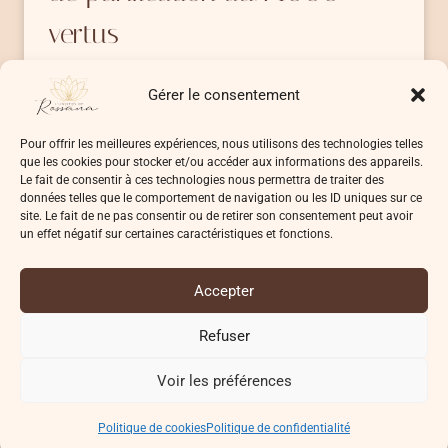
vertus
Tu as déjà entendu parler de l’encens de
Gérer le consentement
Benjoin? Cet encens est…
Pour offrir les meilleures expériences, nous utilisons des technologies telles
ENCENS
LIRE LA SUITE
que les cookies pour stocker et/ou accéder aux informations des appareils.
DE
Le fait de consentir à ces technologies nous permettra de traiter des
BENJOIN
données telles que le comportement de navigation ou les ID uniques sur ce
–
site. Le fait de ne pas consentir ou de retirer son consentement peut avoir
un effet négatif sur certaines caractéristiques et fonctions.
L’ENCENS
DE
PURIFICATION
Accepter
AUX
© 2026 L'UNIVERS DE ROSSANA
1000
Refuser
VERTUS
Voir les préférences
Conditions Générales de Vente (CGV)
Politique de confidentialité
Politique de cookies
Conditions d’utilisation
Politique de cookies
Politique de confidentialité
Divulgation d’affiliation