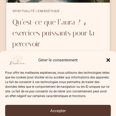
SPIRITUALITÉ
|
ENERGÉTIQUE
Qu’est-ce que l’aura ? 4
exercices puissants pour la
percevoir
Tout est énergie Qu’est-ce que l’aura ?
Gérer le consentement
L’aura trouve ses origines…
Pour offrir les meilleures expériences, nous utilisons des technologies telles
QU’EST-
LIRE LA SUITE
que les cookies pour stocker et/ou accéder aux informations des appareils.
CE
Le fait de consentir à ces technologies nous permettra de traiter des
QUE
données telles que le comportement de navigation ou les ID uniques sur ce
L’AURA
site. Le fait de ne pas consentir ou de retirer son consentement peut avoir
un effet négatif sur certaines caractéristiques et fonctions.
?
4
EXERCICES
Accepter
PUISSANTS