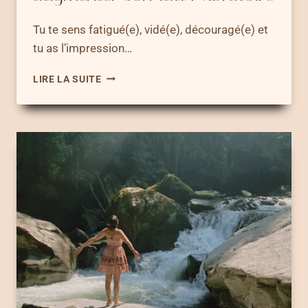
Tu te sens fatigué(e), vidé(e), découragé(e) et
tu as l’impression…
10
LIRE LA SUITE
PUISSANTS
EXERCICES
POUR
AUGMENTER
SON
TAUX
VIBRATOIRE