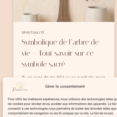
SPIRITUALITÉ
Symbolique de l’arbre de
vie – Tout savoir sur ce
symbole sacré
Tu as sans doute déjà vu ce symbole, mais
connais-tu réellement…
Gérer le consentement
SYMBOLIQUE
LIRE LA SUITE
Pour offrir les meilleures expériences, nous utilisons des technologies telles q
DE
les cookies pour stocker et/ou accéder aux informations des appareils. Le fait
L’ARBRE
consentir à ces technologies nous permettra de traiter des données telles que 
DE
comportement de navigation ou les ID uniques sur ce site. Le fait de ne pas