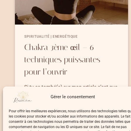
SPIRITUALITÉ
|
ENERGÉTIQUE
Chakra 3ème œil – 6
techniques puissantes
pour l’ouvrir
Si tu es tombé(e) sur mon article c’est que
tu…
Gérer le consentement
CHAKRA
LIRE LA SUITE
Pour offrir les meilleures expériences, nous utilisons des technologies telles q
3ÈME
les cookies pour stocker et/ou accéder aux informations des appareils. Le fait
ŒIL
consentir à ces technologies nous permettra de traiter des données telles que 
–
comportement de navigation ou les ID uniques sur ce site. Le fait de ne pas