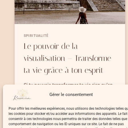
SPIRITUALITÉ
Le pouvoir de la
visualisation – Transforme
ta vie grâce à ton esprit
Si tu pouvais transformer ta vie rien qu’en
utilisant ton esprit ? Le pouvoir de…
Gérer le consentement
LE
LIRE LA SUITE
Pour offrir les meilleures expériences, nous utilisons des technologies telles q
POUVOIR
les cookies pour stocker et/ou accéder aux informations des appareils. Le fait
DE
consentir à ces technologies nous permettra de traiter des données telles que 
LA
comportement de navigation ou les ID uniques sur ce site. Le fait de ne pas