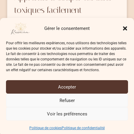
toxiques facilement
Tu as sans doute déjà entendu parler de
Gérer le consentement
la technique des bonhommes allumettes,…
Pour offrir les meilleures expériences, nous utilisons des technologies telles
BONHOMMES
LIRE LA SUITE
que les cookies pour stocker et/ou accéder aux informations des appareils.
ALLUMETTES
Le fait de consentir à ces technologies nous permettra de traiter des
–
données telles que le comportement de navigation ou les ID uniques sur ce
APPRENDS
site. Le fait de ne pas consentir ou de retirer son consentement peut avoir
un effet négatif sur certaines caractéristiques et fonctions.
À
COUPER
LES
Accepter
LIENS
© 2026 L'UNIVERS DE ROSSANA
TOXIQUES
Refuser
FACILEMENT
Voir les préférences
Conditions Générales de Vente (CGV)
Politique de confidentialité
Politique de cookies
Conditions d’utilisation
Politique de cookies
Politique de confidentialité
Divulgation d’affiliation