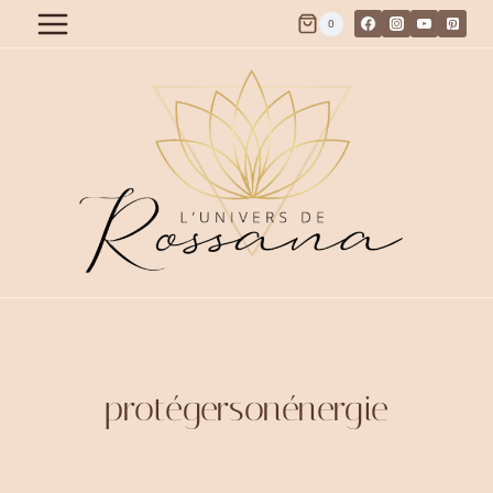
Aller
0
au
contenu
protégersonénergie