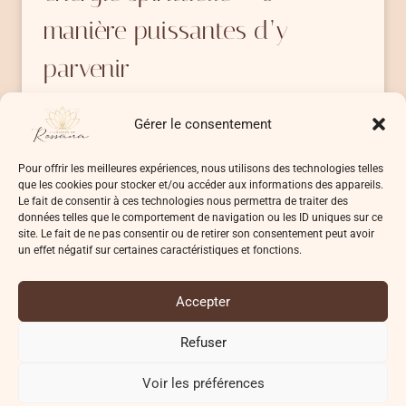
manière puissantes d’y
parvenir
T’es-tu déjà senti submergé(e) d’émotions qui
Gérer le consentement
ne t’appartiennent pas? D’être fatigué(e) en…
Pour offrir les meilleures expériences, nous utilisons des technologies telles
COMMENT
LIRE LA SUITE
que les cookies pour stocker et/ou accéder aux informations des appareils.
PROTÉGER
Le fait de consentir à ces technologies nous permettra de traiter des
SON
données telles que le comportement de navigation ou les ID uniques sur ce
ÉNERGIE
site. Le fait de ne pas consentir ou de retirer son consentement peut avoir
un effet négatif sur certaines caractéristiques et fonctions.
SPIRITUELLE
–
8
Accepter
MANIÈRE
© 2026 L'UNIVERS DE ROSSANA
PUISSANTES
Refuser
D’Y
PARVENIR
Voir les préférences
Conditions Générales de Vente (CGV)
Politique de confidentialité