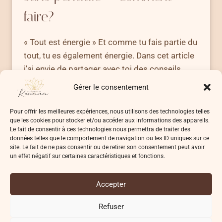
faire?
« Tout est énergie » Et comme tu fais partie du
tout, tu es également énergie. Dans cet article
j’ai envie de partager avec toi des conseils
pour calculer ton taux vibratoire et ce, sans
Gérer le consentement
avoir besoin du moindre accessoire!
Pour offrir les meilleures expériences, nous utilisons des technologies telles
CALCULER
LIRE LA SUITE
que les cookies pour stocker et/ou accéder aux informations des appareils.
SON
Le fait de consentir à ces technologies nous permettra de traiter des
TAUX
données telles que le comportement de navigation ou les ID uniques sur ce
VIBRATOIRE
site. Le fait de ne pas consentir ou de retirer son consentement peut avoir
un effet négatif sur certaines caractéristiques et fonctions.
SANS
PENDULE
–
Accepter
COMMENT
© 2026 L'UNIVERS DE ROSSANA
FAIRE?
Refuser