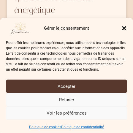
énergétique
Tu as sans doute déjà entendu parler de
Gérer le consentement
la Merkaba, ce symbole…
Pour offrir les meilleures expériences, nous utilisons des technologies telles
MERKABA
LIRE LA SUITE
que les cookies pour stocker et/ou accéder aux informations des appareils.
–
Le fait de consentir à ces technologies nous permettra de traiter des
SIGNIFICATION
données telles que le comportement de navigation ou les ID uniques sur ce
SPIRITUELLE
site. Le fait de ne pas consentir ou de retirer son consentement peut avoir
un effet négatif sur certaines caractéristiques et fonctions.
ET
ACTIVATION
ÉNERGÉTIQUE
Accepter
© 2026 L'UNIVERS DE ROSSANA
Refuser
Voir les préférences
Conditions Générales de Vente (CGV)
Politique de confidentialité
Politique de cookies
Conditions d’utilisation
Politique de cookies
Politique de confidentialité
Divulgation d’affiliation